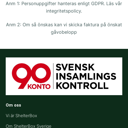
Anm 1: Personuppgifter hanteras enligt GDPR. Läs vår
integritetspolicy.
Anm 2: Om så önskas kan vi skicka faktura på önskat
gåvobelopp
Om oss
Vi är ShelterBox
Om ShelterBox Sverige