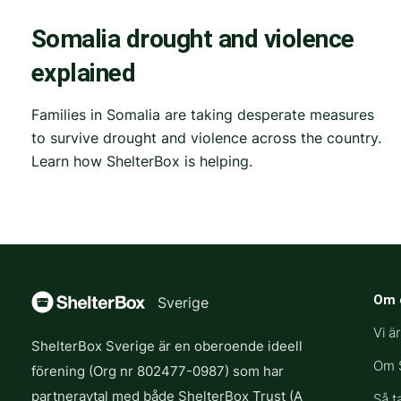
Somalia drought and violence
explained
Families in Somalia are taking desperate measures
to survive drought and violence across the country.
Learn how ShelterBox is helping.
Om 
Sverige
Vi ä
ShelterBox Sverige är en oberoende ideell
Om S
förening (Org nr 802477-0987) som har
partneravtal med både ShelterBox Trust (A
Så t