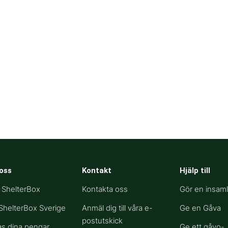
oss
Kontakt
Hjälp till​
r ShelterBox
Kontakta oss
Gör en insaml
helterBox Sverige
Anmäl dig till våra e-
Ge en Gåva
postutskick
as dina pengar
Ge ett gåvo-